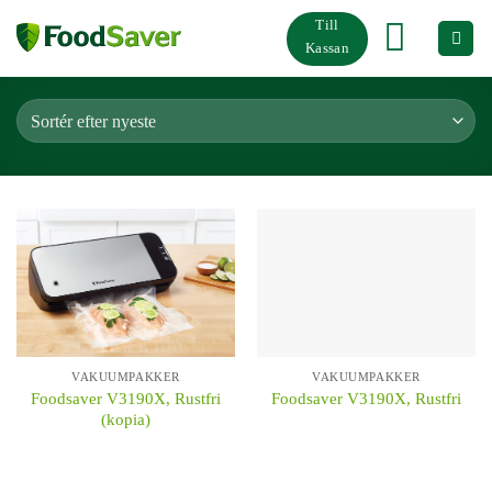
Fortsæt
Till
til
Kassan
indhold
VAKUUMPAKKER
VAKUUMPAKKER
Foodsaver V3190X, Rustfri
Foodsaver V3190X, Rustfri
(kopia)
KÖP
KÖP