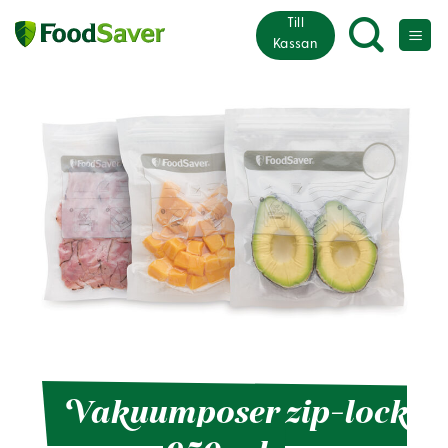
Fortsæt
Till
til
Kassan
indhold
Vakuumposer zip-lock