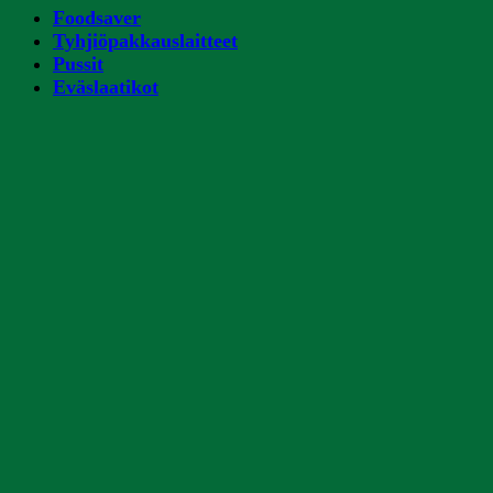
Foodsaver
Tyhjiöpakkauslaitteet
Pussit
Eväslaatikot