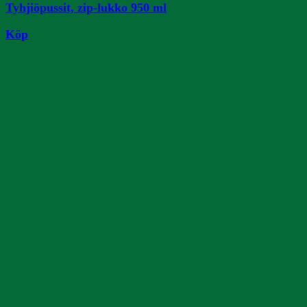
Tyhjiöpussit, zip-lukko 950 ml
Köp