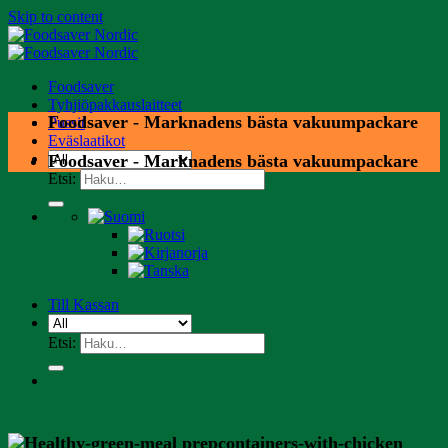
Skip to content
Foodsaver
Tyhjiöpakkauslaitteet
Foodsaver - Marknadens bästa vakuumpackare
Pussit
Eväslaatikot
Foodsaver - Marknadens bästa vakuumpackare
Etsi:
Till Kassan
Etsi: