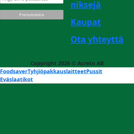
niksejä
Kaupat
Ota yhteyttä
Copyright 2026 ©
Acreto AB
Foodsaver
Tyhjiöpakkauslaitteet
Pussit
Eväslaatikot