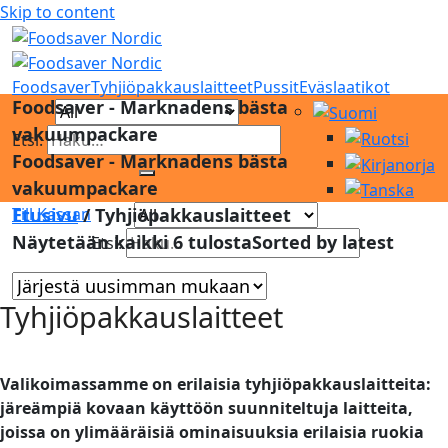
Skip to content
Foodsaver
Tyhjiöpakkauslaitteet
Pussit
Eväslaatikot
Foodsaver - Marknadens bästa
vakuumpackare
Etsi:
Foodsaver - Marknadens bästa
vakuumpackare
Etusivu
/
Tyhjiöpakkauslaitteet
Till Kassan
Näytetään kaikki 6 tulosta
Sorted by latest
Etsi:
Tyhjiöpakkauslaitteet
Valikoimassamme on erilaisia tyhjiöpakkauslaitteita:
järeämpiä kovaan käyttöön suunniteltuja laitteita,
joissa on ylimääräisiä ominaisuuksia erilaisia ruokia