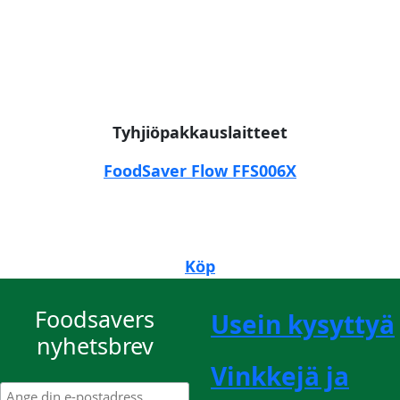
Tyhjiöpakkauslaitteet
FoodSaver Flow FFS006X
Köp
Foodsavers
Usein kysyttyä
nyhetsbrev
Vinkkejä ja