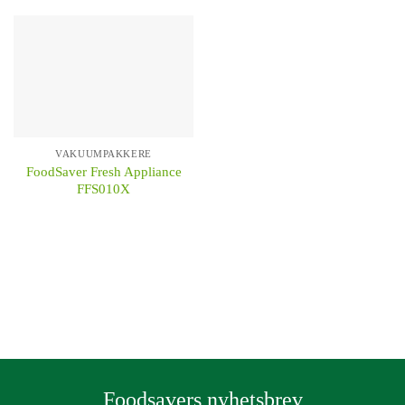
VAKUUMPAKKERE
FoodSaver Fresh Appliance
FFS010X
KÖP
Foodsavers nyhetsbrev