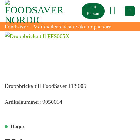
Skip
Till
to
Kassan
content
Foodsaver - Marknadens bästa vakuumpackare
Droppbricka till FFS005X
Droppbricka till FoodSaver FFS005
Artikelnummer: 9050014