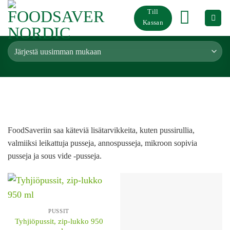
Skip
Till
to
Kassan
content
Pussit
FoodSaveriin saa käteviä lisätarvikkeita, kuten pussirullia,
valmiiksi leikattuja pusseja, annospusseja, mikroon sopivia
pusseja ja sous vide -pusseja.
PUSSIT
Tyhjiöpussit, zip-lukko 950