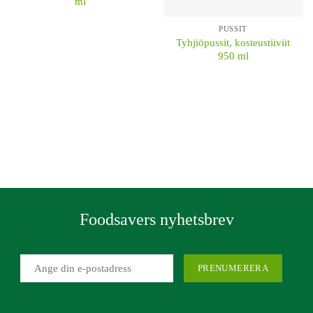
ml
PUSSIT
Tyhjiöpussit, kosteustiiviit
950 ml
KÖP
KÖP
Foodsavers nyhetsbrev