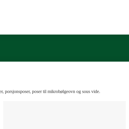
Om Foodsaver
Vakuumpakkere
er, porsjonsposer, poser til mikrobølgeovn og sous vide.