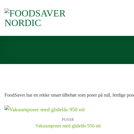
Skip
to
content
Poser
FoodSaver har en rekke smart tilbehør som poser på rull, ferdige pos
POSER
Vakuumposer med glidelås 950 ml