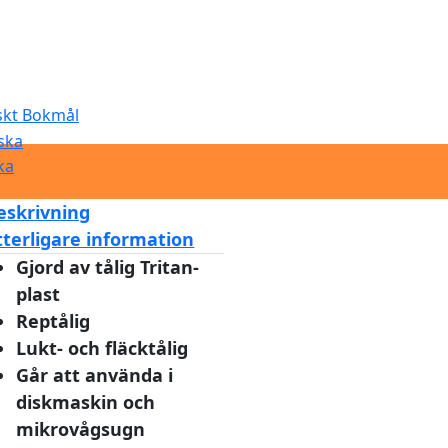
eskrivning
tterligare information
Gjord av tålig Tritan-
plast
Reptålig
Lukt- och fläcktålig
Går att använda i
diskmaskin och
mikrovågsugn