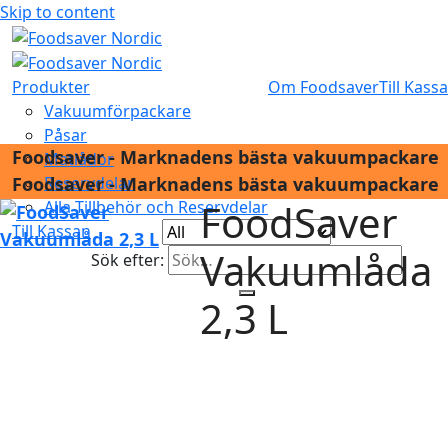
Skip to content
Produkter
Om Foodsaver
Till Kass
Vakuumförpackare
Påsar
Foodsaver - Marknadens bästa vakuumpackare
Matlådor
Foodsaver - Marknadens bästa vakuumpackare
Reservdelar
FoodSaver
Alla Tillbehör och Reservdelar
Till Kassan
Vakuumlåda
Sök efter:
2,3 L