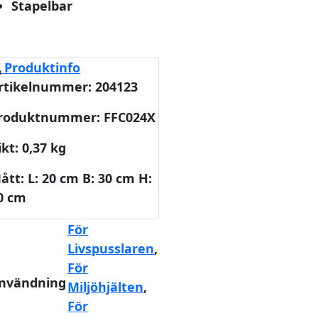
Stapelbar
Produktinfo
rtikelnummer: 204123
roduktnummer: FFC024X
ikt: 0,37 kg
ått: L: 20 cm B: 30 cm H:
0 cm
För
Livspusslaren
,
För
nvändning
Miljöhjälten
,
För