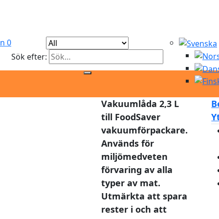
an
0
Sök efter:
Vakuumlåda 2,3 L
B
till FoodSaver
Y
vakuumförpackare.
Används för
miljömedveten
förvaring av alla
typer av mat.
Utmärkta att spara
rester i och att