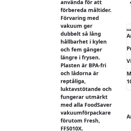
använda för att
förbereda måltider.
Förvaring med
vakuum ger
dubbelt så lång
A
hållbarhet i kylen
P
och fem gånger
längre i frysen.
V
Plasten är BPA-fri
och lådorna är
M
reptåliga,
1
luktavstötande och
fungerar utmärkt
med alla FoodSaver
vakuumförpackare
A
förutom Fresh,
FFS010X.