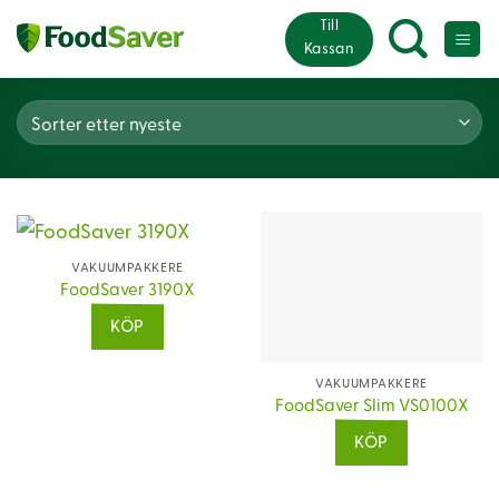
Skip
Till
to
Kassan
content
VAKUUMPAKKERE
FoodSaver 3190X
KÖP
VAKUUMPAKKERE
FoodSaver Slim VS0100X
KÖP