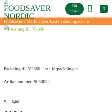
Skip
Till
to
Kassan
content
Foodsaver - Marknadens bästa vakuumpackare
Packning till V2860
Packning till V2860. 1st i förpackningen.
Artikelnummer: 9050022