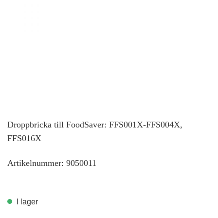
Droppbricka till FFS001X-
FFS004X, FFS016X
Droppbricka till FoodSaver: FFS001X-FFS004X,
FFS016X
Artikelnummer: 9050011