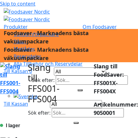
Skip to content
Produkter
Om Foodsaver
Foodsaver - Marknadens bästa
Vakuumförpackare
vakuumpackare
Påsar
Matlådor
Foodsaver - Marknadens bästa
Reservdelar
vakuumpackare
Alla Tillbehör och Reservdelar
Slang
Slang till
Till Kassan
0
FoodSaver:
till
Sök efter:
FFS001X-
FFS001-
FFS004X
FFS004
Till Kassan
Artikelnummer:
9050001
Sök efter: