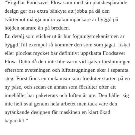
”Vi gillar
Foodsaver Flow
som med sin platsbesparande
design ger oss extra bänkyta att jobba på då den
tvärtemot många andra vakuumpackare är byggd på
höjden snarare än på bredden.
En detalj som sticker ut är hur fogningsmekanismen är
byggd.Till exempel så kommer den som som jagat, fiskat
eller plockat mycket bär definitivt uppskatta Foodsaver
Flow. Detta då den inte blir varm vid själva förslutningen
eftersom svetsningen och luftutsugningen sker i separata
steg. Först finns en mekanism som försluter starten på en
ny påse, och sedan en annan som försluter efter att
innehållet har paketerats och luften är ute. Den håller sig
inte helt sval genom hela arbetet men tack vare den
nytänkande designen får maskinen en klart ökad
kapacitet.”