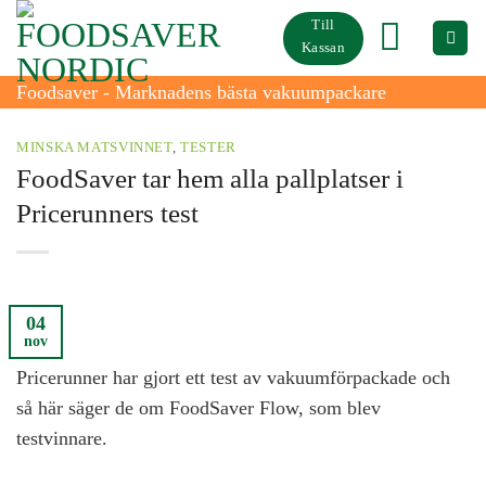
Skip
Till
to
Kassan
content
Foodsaver - Marknadens bästa vakuumpackare
MINSKA MATSVINNET
,
TESTER
FoodSaver tar hem alla pallplatser i
Pricerunners test
04
nov
Pricerunner har gjort ett test av vakuumförpackade och
så här säger de om FoodSaver Flow, som blev
testvinnare.