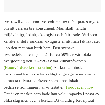
[vc_row][vc_column][vc_column_text]
Det pratas mycket
om att vara en bra konsument.
Man skall handla
miljövänligt, lokalt, ekologiskt och fair trade. Vad som
kanske är det i särklass viktigaste är att man faktiskt äter
upp den mat man burit hem. Den svenska
livsmedelshanteringen står för ca 50% av vår totala
övergödning och 20-25% av vår klimatpåverkan
(
Naturvårdsverket-matsvinn
) Att kunna minska
matsvinnet känns därför väldigt angeläget men även att
kunna ta tillvara på råvaror som finns lokalt.
Sedan sensommaren har vi testat en
FoodSaver Flow
.
Det är en maskin som både kan vakuumpacka i påsar av
olika slag men även i burkar. Då vi aldrig förr nyttjat