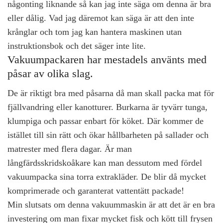
någonting liknande så kan jag inte säga om denna är bra
eller dålig. Vad jag däremot kan säga är att den inte
krånglar och tom jag kan hantera maskinen utan
instruktionsbok och det säger inte lite.
Vakuumpackaren har mestadels använts med
påsar av olika slag.
De är riktigt bra med påsarna då man skall packa mat för
fjällvandring eller kanotturer. Burkarna är tyvärr tunga,
klumpiga och passar enbart för köket. Där kommer de
istället till sin rätt och ökar hållbarheten på sallader och
matrester med flera dagar. Är man
långfärdsskridskoåkare kan man dessutom med fördel
vakuumpacka sina torra extrakläder. De blir då mycket
komprimerade och garanterat vattentätt packade!
Min slutsats om denna vakuummaskin
är att det är en bra
investering om man fixar mycket fisk och kött till frysen