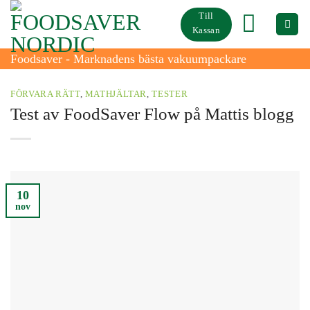
Skip
Till
to
Kassan
content
Foodsaver - Marknadens bästa vakuumpackare
FÖRVARA RÄTT
,
MATHJÄLTAR
,
TESTER
Test av FoodSaver Flow på Mattis blogg
10
nov