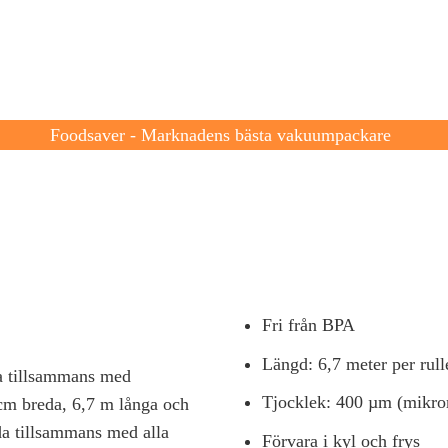
Produkter
Om F
Foodsaver - Marknadens bästa vakuumpackare
Vakuumrullar 20 cm
Fri från BPA
Längd: 6,7 meter per rull
da tillsammans med
Tjocklek: 400 µm (mikro
cm breda, 6,7 m långa och
da tillsammans med alla
Förvara i kyl och frys