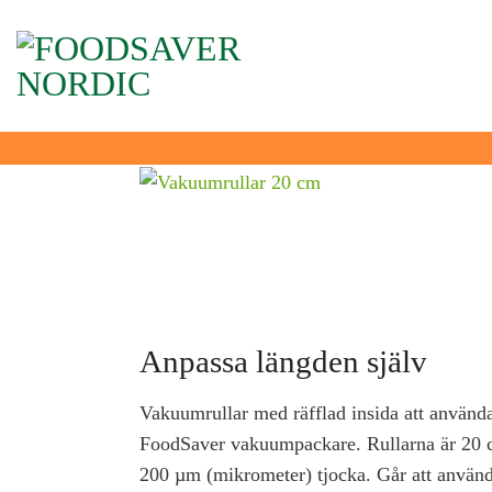
Skip
to
content
Anpassa längden själv
Vakuumrullar med räfflad insida att använ
FoodSaver vakuumpackare. Rullarna är 20 
200 µm (mikrometer) tjocka. Går att använ