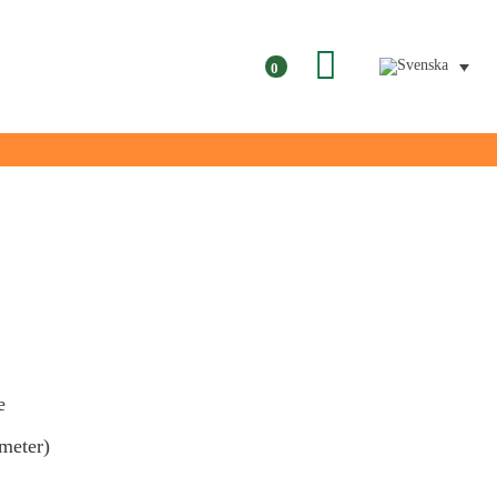
oodsaver
Till Kassan
0
e
meter)