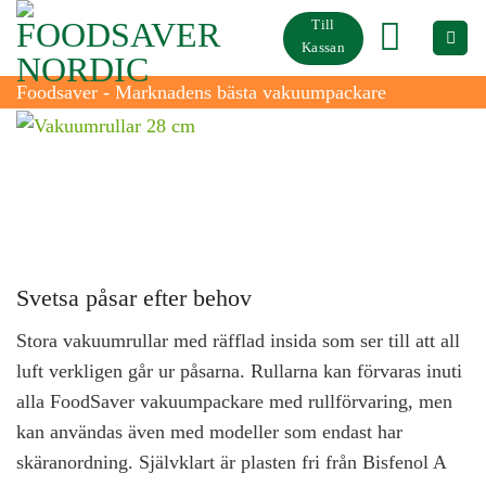
Skip
Till
to
Kassan
content
Foodsaver - Marknadens bästa vakuumpackare
Vakuumrullar 28 cm
Svetsa påsar efter behov
Stora vakuumrullar med räfflad insida som ser till att all
luft verkligen går ur påsarna. Rullarna kan förvaras inuti
alla FoodSaver vakuumpackare med rullförvaring, men
kan användas även med modeller som endast har
skäranordning. Självklart är plasten fri från Bisfenol A