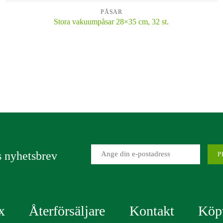
PÅSAR
Stora vakuumpåsar 28×35 cm, 32 st.
KÖP
 nyhetsbrev
x
Återförsäljare
Kontakt
Köpv