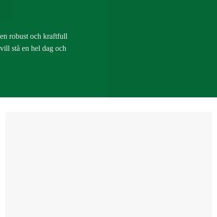
en robust och kraftfull
ill stå en hel dag och