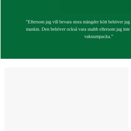
”Eftersom jag vill bevara stora mängder kött behöver jag 
maskin. Den behöver också vara snabb eftersom jag inte v
vakuumpacka.”