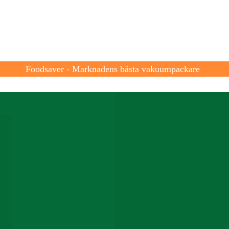
Produkter
Om F
Foodsaver - Marknadens bästa vakuumpackare